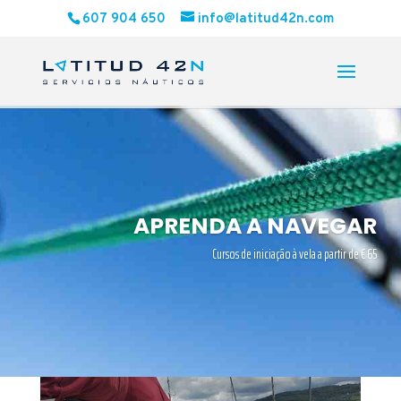
607 904 650
info@latitud42n.com
APRENDA A NAVEGAR
Cursos de iniciação à vela a partir de € 65